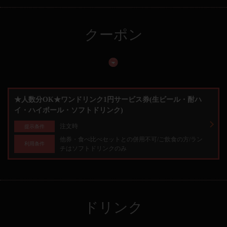
クーポン
★人数分OK★ワンドリンク1円サービス券(生ビール・酎ハ
イ・ハイボール・ソフトドリンク)
注文時
提示条件
他券・食べ比べセットとの併用不可/ご飲食の方/ラン
利用条件
チはソフトドリンクのみ
ドリンク