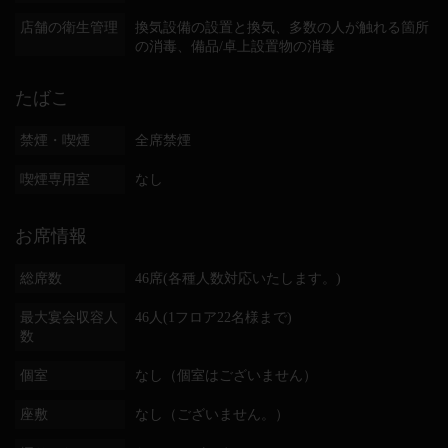
店舗の衛生管理
換気設備の設置と換気
多数の人が触れる箇所
の消毒
備品/卓上設置物の消毒
たばこ
禁煙・喫煙
全席禁煙
喫煙専用室
なし
お席情報
総席数
46席(各種人数対応いたします。)
最大宴会収容人
46人(1フロア22名様まで)
数
個室
なし（個室はございません）
座敷
なし（ございません。）