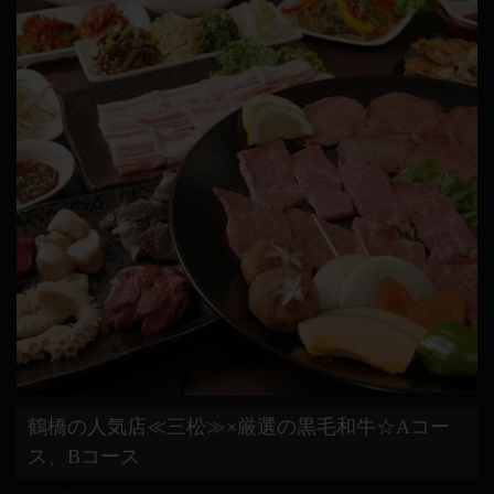
鶴橋の人気店≪三松≫×厳選の黒毛和牛☆Aコー
ス、Bコース