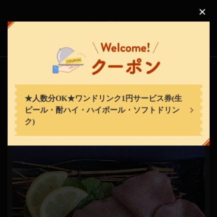
この店舗情報をシェアする
もっと見る
(5)
焼肉 三松
大阪府大阪市天王寺区下味原町5-21
https://mimatsu-tsuruhashi.owst.jp/
料理
お店情報をコピー
★人数分OK★ワンドリンク1円サービス券(生
ビール・酎ハイ・ハイボール・ソフトドリン
ク)
閉じる