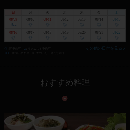
日
月
火
水
木
金
土
08/09
08/10
08/11
08/12
08/13
08/14
08/15
TEL
◎
◎
◎
◎
◎
◎
08/16
08/17
08/18
08/19
08/20
08/21
08/22
◎
◎
◎
◎
◎
◎
◎
その他の日付を見る
◎
即予約可
□
リクエスト予約可
TEL
要問い合わせ
×
予約不可
休
定休日
おすすめ料理