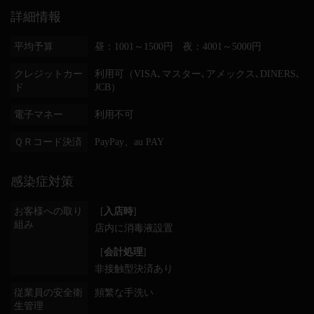
詳細情報
平均予算
昼：1001～1500円 夜：4001～5000円
クレジットカー
利用可（VISA､マスター､アメックス､DINERS､
ド
JCB）
電子マネー
利用不可
ＱＲコード決済
PayPay、au PAY
感染症対策
お客様への取り
[
入店時
]
組み
店内に消毒液設置
[
会計処理
]
非接触型決済あり
従業員の安全衛
頻繁な手洗い
生管理